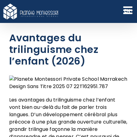
Skip
to
EN
content
Avantages du
trilinguisme chez
l’enfant (2026)
Les avantages du trilinguisme chez l’enfant
vont bien au-delà du fait de parler trois
langues. D’un développement cérébral plus
précoce à une plus grande ouverture culturelle,
grandir trilingue façonne la manière
d’apprendre et de penser. C’est pourquoi de